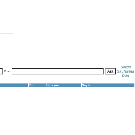
Sorgu
Sayfasına
Özet
Dön
Cilt
Birleşim
Sayfa