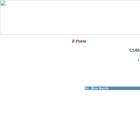
E-Posta
CUM
1
No
Ana Başlık