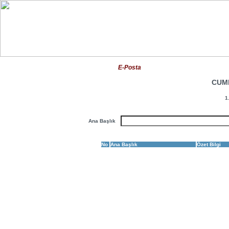
E-Posta
CUM
1
Ana Başlık
No
Ana Başlık
Özet Bilgi