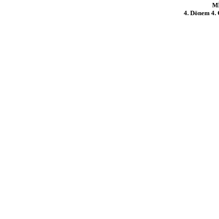
M
4. Dönem 4. 