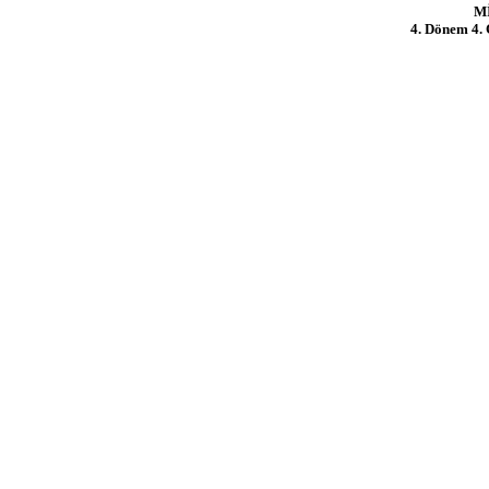
M
4. Dönem 4. 