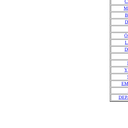
C
M
B
D
Ö
L
D
Y
EM
DEP