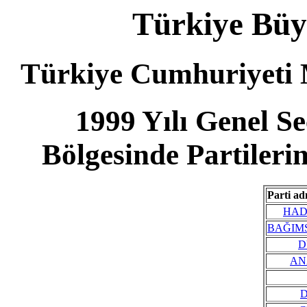
Türkiye Büyü
Türkiye Cumhuriyeti M
1999 Yılı Genel 
Bölgesinde Partileri
Parti ad
HAD
BAĞIM
D
AN
D