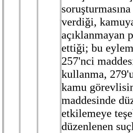
soruşturmasına 
verdiği, kamuya
açıklanmayan pa
ettiği; bu eyl
257'nci maddes
kullanma, 279'
kamu görevlisin
maddesinde düz
etkilemeye teş
düzenlenen suç