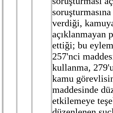
soruşturması aç
soruşturmasına 
verdiği, kamuya
açıklanmayan pa
ettiği; bu eyl
257'nci maddes
kullanma, 279'
kamu görevlisin
maddesinde düz
etkilemeye teş
düzenlenen suç