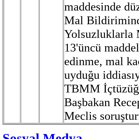
maddesinde düze
Mal Bildirimin
Yolsuzluklarla
13'üncü maddel
edinme, mal ka
uyduğu iddiası
TBMM İçtüzüğü'
Başbakan Recep
Meclis soruştur
Sosyal Medya