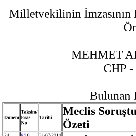
Milletvekilinin İmzasını
Ön
MEHMET A
CHP -
Bulunan K
Meclis Soruştu
Taksim/
Dönem
Esas
Tarihi
Özeti
No
24
9/10
31/07/2014