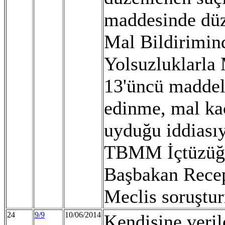
maddesinde düze
Mal Bildirimin
Yolsuzluklarla
13'üncü maddel
edinme, mal ka
uyduğu iddiası
TBMM İçtüzüğü'
Başbakan Recep
Meclis soruştur
24
9/9
10/06/2014
Kendisine veri