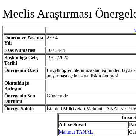
Meclis Araştırması Önergeler
M
Dönemi ve Yasama
27 / 4
Yılı
Esas Numarası
10 / 3444
Başkanlığa Geliş
19/11/2020
Tarihi
Önergenin Özeti
Engelli öğrencilerin uzaktan eğitimden faydalan
araştırması açılmasına ilişkin önergesi
Okutulduğu
Birleşim
Önergenin Son
Gündemde
Durumu
Önerge Sahibi
İstanbul Milletvekili Mahmut TANAL ve 19 Mi
İmza Sa
Adı ve Soyadı
Par
Mahmut TANAL
Cum