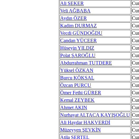
Ali ŞEKER
Cum
Veli AĞBABA
Cum
Aydın ÖZER
Cum
Kadim DURMAZ
Cum
Vecdi GÜNDOĞDU
Cum
Candan YÜCEER
Cum
Hüseyin YILDIZ
Cum
Polat ŞAROĞLU
Cum
Abdurrahman TUTDERE
Cum
Yüksel ÖZKAN
Cum
Burcu KÖKSAL
Cum
Özcan PURÇU
Cum
Ömer Fethi GÜRER
Cum
Kemal ZEYBEK
Cum
Ahmet AKIN
Cum
Nurhayat ALTACA KAYIŞOĞLU
Cum
Ali Haydar HAKVERDİ
Cum
Müzeyyen ŞEVKİN
Cum
Atila SERTEL
Cum