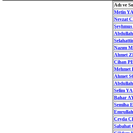
Adı ve S
Metin Y
Nevzat
Şeyhmu
Abdulla
Selahat
Nazım M
Ahmet 
Cihan 
Mehmet
Ahmet 
Abdulla
Selim Y
Bahar 
Semiha 
Emrulla
Ceyda 
Sabaha