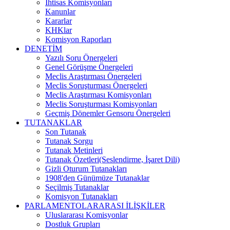
İhtisas Komisyonları
Kanunlar
Kararlar
KHKlar
Komisyon Raporları
DENETİM
Yazılı Soru Önergeleri
Genel Görüşme Önergeleri
Meclis Araştırması Önergeleri
Meclis Soruşturması Önergeleri
Meclis Araştırması Komisyonları
Meclis Soruşturması Komisyonları
Geçmiş Dönemler Gensoru Önergeleri
TUTANAKLAR
Son Tutanak
Tutanak Sorgu
Tutanak Metinleri
Tutanak Özetleri(Seslendirme, İşaret Dili)
Gizli Oturum Tutanakları
1908'den Günümüze Tutanaklar
Seçilmiş Tutanaklar
Komisyon Tutanakları
PARLAMENTOLARARASI İLİŞKİLER
Uluslararası Komisyonlar
Dostluk Grupları