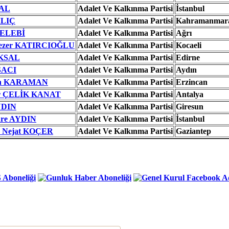
NAL
Adalet Ve Kalkınma Partisi
İstanbul
ILIÇ
Adalet Ve Kalkınma Partisi
Kahramanmar
ÇELEBİ
Adalet Ve Kalkınma Partisi
Ağrı
Sezer KATIRCIOĞLU
Adalet Ve Kalkınma Partisi
Kocaeli
AKSAL
Adalet Ve Kalkınma Partisi
Edirne
SACI
Adalet Ve Kalkınma Partisi
Aydın
an KARAMAN
Adalet Ve Kalkınma Partisi
Erzincan
ur ÇELİK KANAT
Adalet Ve Kalkınma Partisi
Antalya
YDIN
Adalet Ve Kalkınma Partisi
Giresun
are AYDIN
Adalet Ve Kalkınma Partisi
İstanbul
h Nejat KOÇER
Adalet Ve Kalkınma Partisi
Gaziantep