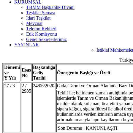
KURUMSAL
TBMM Başkanlık Divanı
Teşkilat Şeması
İdari Teşkilat
Mevzuat
Telefon Rehberi
Etik Komisyonu
Genel Sekreterlerimiz
YAYINLAR
İstiklal Mahkemele
Türkiy
Dönemi
Başkanlığa
Esas
ve
Geliş
Önergenin Başlığı ve Özeti
No
Y.Yılı
Tarihi
27 / 3
2 /
24/06/2020
Gıda, Tarım ve Orman Alanında Bazı Dü
2985
Teklif ile; belirlenen zaman aralığında per
işlemlerde Tarım ve Orman Bakanlığının ye
madde olarak kullanan, ticaretini yapan 
sigara kâğıdı, sigara filtresi ile alkol ü
kullanımlarda verilen izinlerin amaca uygu
artırmak amacıyla tapu kayıtlarının bey
Son Durumu : KANUNLAŞTI