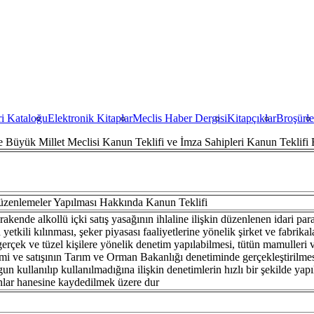
ri Kataloğu
Elektronik Kitaplar
Meclis Haber Dergisi
Kitapçıklar
Broşürle
e Büyük Millet Meclisi
Kanun Teklifi ve İmza Sahipleri
Kanun Teklifi B
zenlemeler Yapılması Hakkında Kanun Teklifi
akende alkollü içki satış yasağının ihlaline ilişkin düzenlenen idari para c
tkili kılınması, şeker piyasası faaliyetlerine yönelik şirket ve fabrika
gerçek ve tüzel kişilere yönelik denetim yapılabilmesi, tütün mamulleri
retimi ve satışının Tarım ve Orman Bakanlığı denetiminde gerçekleştirilmes
n kullanılıp kullanılmadığına ilişkin denetimlerin hızlı bir şekilde yapıl
anlar hanesine kaydedilmek üzere dur