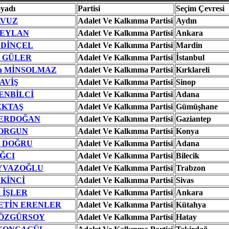
oyadı
Partisi
Seçim Çevresi
AVUZ
Adalet Ve Kalkınma Partisi
Aydın
 CEYLAN
Adalet Ve Kalkınma Partisi
Ankara
s DİNÇEL
Adalet Ve Kalkınma Partisi
Mardin
h GÜLER
Adalet Ve Kalkınma Partisi
İstanbul
tin MİNSOLMAZ
Adalet Ve Kalkınma Partisi
Kırklareli
AVİŞ
Adalet Ve Kalkınma Partisi
Sinop
ZENBİLCİ
Adalet Ve Kalkınma Partisi
Adana
PEKTAŞ
Adalet Ve Kalkınma Partisi
Gümüşhane
 ERDOĞAN
Adalet Ve Kalkınma Partisi
Gaziantep
SORGUN
Adalet Ve Kalkınma Partisi
Konya
h DOĞRU
Adalet Ve Kalkınma Partisi
Adana
AĞCI
Adalet Ve Kalkınma Partisi
Bilecik
AYVAZOĞLU
Adalet Ve Kalkınma Partisi
Trabzon
EKİNCİ
Adalet Ve Kalkınma Partisi
Sivas
h İŞLER
Adalet Ve Kalkınma Partisi
Ankara
ÇETİN ERENLER
Adalet Ve Kalkınma Partisi
Kütahya
t ÖZGÜRSOY
Adalet Ve Kalkınma Partisi
Hatay