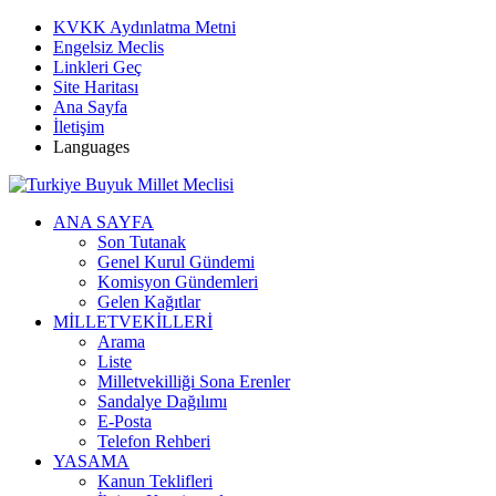
KVKK Aydınlatma Metni
Engelsiz Meclis
Linkleri Geç
Site Haritası
Ana Sayfa
İletişim
Languages
ANA SAYFA
Son Tutanak
Genel Kurul Gündemi
Komisyon Gündemleri
Gelen Kağıtlar
MİLLETVEKİLLERİ
Arama
Liste
Milletvekilliği Sona Erenler
Sandalye Dağılımı
E-Posta
Telefon Rehberi
YASAMA
Kanun Teklifleri