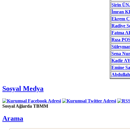
Şirin Ü
İmran K
Ekrem 
Radiye 
Fatma 
Rıza PO
Süleym
Sena N
Kadir A
Emine S
Abdulla
Sosyal Medya
Sosyal Ağlarda TBMM
Arama