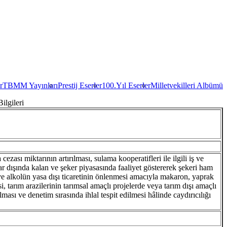
r
TBMM Yayınları
Prestij Eserler
100.Yıl Eserler
Milletvekilleri Albümü
ilgileri
ezası miktarının artırılması, sulama kooperatifleri ile ilgili iş ve
lar dışında kalan ve şeker piyasasında faaliyet göstererek şekeri ham
 ve alkolün yasa dışı ticaretinin önlenmesi amacıyla makaron, yaprak
i, tarım arazilerinin tarımsal amaçlı projelerde veya tarım dışı amaçlı
ması ve denetim sırasında ihlal tespit edilmesi hâlinde caydırıcılığı