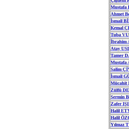
Çiğdem
Mustafa
Ahmet B
İsmail B
Kemal Ç
Tuba V
İbrahim
Atay US
Tamer 
Mustafa
Salim Ç
İsmail 
Mücahi
Zülfü 
Sermin 
Zafer IŞ
Halil E
Halil Ö
Yılmaz 