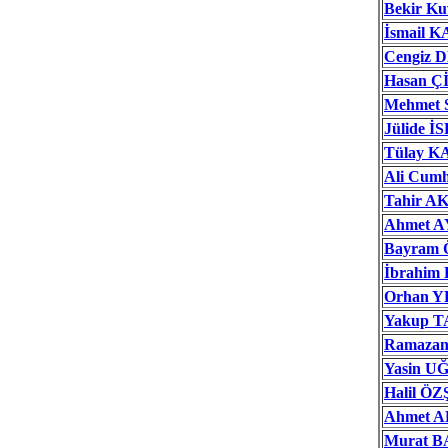
Bekir K
İsmail 
Cengiz
Hasan Ç
Mehmet 
Jülide
Tülay 
Ali Cum
Tahir 
Ahmet 
Bayram
İbrahim 
Orhan 
Yakup T
Ramaza
Yasin U
Halil Ö
Ahmet 
Murat 