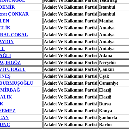
 KONCAGÜL
Adalet Ve Kalkınma Partisi
Tekirdağ
 DEMİR
Adalet Ve Kalkınma Partisi
İstanbul
erat ÇONKAR
Adalet Ve Kalkınma Partisi
İstanbul
İLEN
Adalet Ve Kalkınma Partisi
Manisa
ELİK
Adalet Ve Kalkınma Partisi
Antalya
URAL ÇOKAL
Adalet Ve Kalkınma Partisi
Antalya
 AYDIN
Adalet Ve Kalkınma Partisi
Antalya
LU
Adalet Ve Kalkınma Partisi
Antalya
DAĞLI
Adalet Ve Kalkınma Partisi
Adana
 AÇIKGÖZ
Adalet Ve Kalkınma Partisi
Nevşehir
İVİTCİOĞLU
Adalet Ve Kalkınma Partisi
Çankırı
GÜNEŞ
Adalet Ve Kalkınma Partisi
Uşak
t DURMUŞOĞLU
Adalet Ve Kalkınma Partisi
Osmaniye
DEMİRBAĞ
Adalet Ve Kalkınma Partisi
Elazığ
BALIK
Adalet Ve Kalkınma Partisi
Elazığ
IK
Adalet Ve Kalkınma Partisi
Bursa
TYEMEZ
Adalet Ve Kalkınma Partisi
Konya
ZCAN
Adalet Ve Kalkınma Partisi
Şanlıurfa
TUNÇ
Adalet Ve Kalkınma Partisi
Bartın