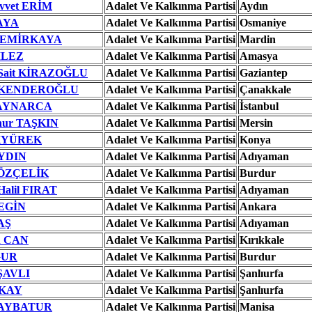
uvvet ERİM
Adalet Ve Kalkınma Partisi
Aydın
KAYA
Adalet Ve Kalkınma Partisi
Osmaniye
 DEMİRKAYA
Adalet Ve Kalkınma Partisi
Mardin
İLEZ
Adalet Ve Kalkınma Partisi
Amasya
Sait KİRAZOĞLU
Adalet Ve Kalkınma Partisi
Gaziantep
 İSKENDEROĞLU
Adalet Ve Kalkınma Partisi
Çanakkale
KAYNARCA
Adalet Ve Kalkınma Partisi
İstanbul
hur TAŞKIN
Adalet Ve Kalkınma Partisi
Mersin
AKYÜREK
Adalet Ve Kalkınma Partisi
Konya
AYDIN
Adalet Ve Kalkınma Partisi
Adıyaman
 ÖZÇELİK
Adalet Ve Kalkınma Partisi
Burdur
Halil FIRAT
Adalet Ve Kalkınma Partisi
Adıyaman
YEGİN
Adalet Ve Kalkınma Partisi
Ankara
AŞ
Adalet Ve Kalkınma Partisi
Adıyaman
n CAN
Adalet Ve Kalkınma Partisi
Kırıkkale
ĞUR
Adalet Ve Kalkınma Partisi
Burdur
ZŞAVLI
Adalet Ve Kalkınma Partisi
Şanlıurfa
AKAY
Adalet Ve Kalkınma Partisi
Şanlıurfa
BAYBATUR
Adalet Ve Kalkınma Partisi
Manisa